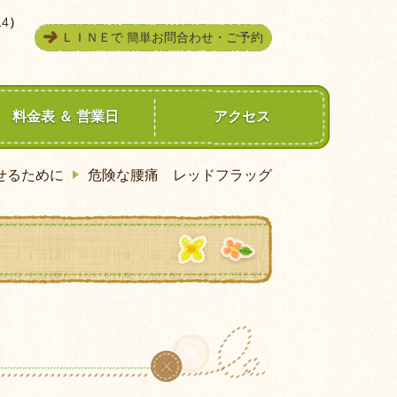
4
）
ＬＩＮＥで 簡単お問合わせ・ご予約
料金表 ＆ 営業日
アクセス
せるために
危険な腰痛 レッドフラッグ