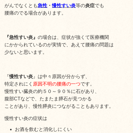
がんでなくとも
急性
・
慢性すい炎
等の
炎症
でも
腰痛の
でる場合があります。
『急性すい炎
』
の場合は、症状が強くて医療機関
にかかられているのが実情で、あえて腰痛の問題は
少ないと思います。
『
慢性すい炎
』は中々原因が分からず、
特定されにく
原因不明の腰痛の一つ
です。
慢性すい臓炎の約５０～９０％に石があり、
腹部CTなどで、たまたま膵石が見つかる
ことがあり、慢性膵炎につながることもあります。
慢性すい炎の症状は
お酒を飲むと消化しにくい