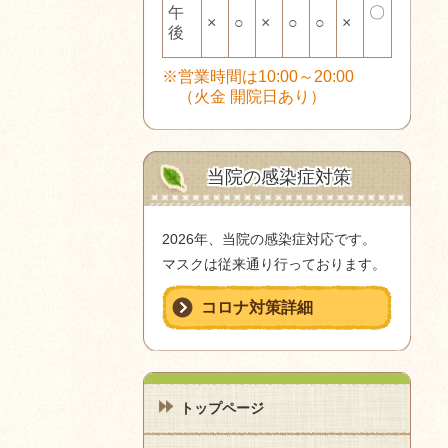
午
〇
×
○
×
○
○
×
後
※営業時間は10:00～20:00
（火金 開院日あり）
当院の感染症対策
2026年、当院の感染症対応です。
マスクは従来通り行っております。
コロナ対策詳細
トップページ