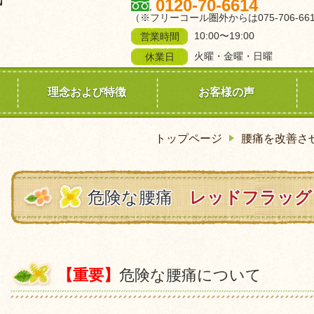
】
0120-70-6614
（※フリーコール圏外からは075-706-661
10:00〜19:00
営業時間
】
火曜・金曜・日曜
休業日
理念および特徴
お客様の声
トップページ
腰痛を改善さ
危険な腰痛
レッドフラッグ
【重要】
危険な腰痛について