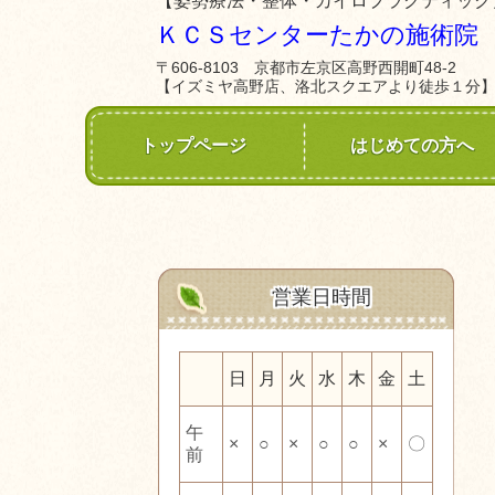
【姿勢療法・整体・カイロプラクティック
ＫＣＳセンターたかの施術院
〒606-8103 京都市左京区高野西開町48-2
【イズミヤ高野店、洛北スクエアより徒歩１分
トップページ
はじめての方へ
営業日時間
日
月
火
水
木
金
土
午
×
○
×
○
○
×
〇
前