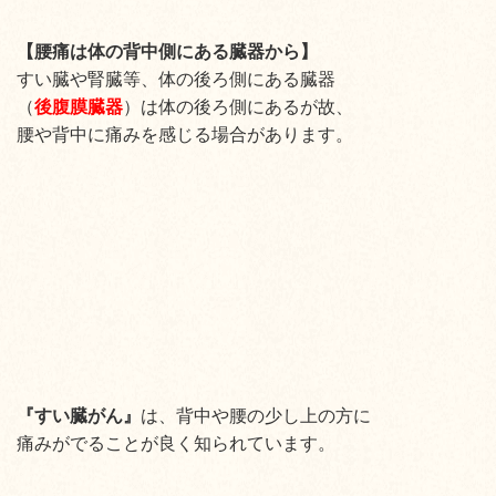
【腰痛は体の背中側にある臓器から】
すい臓や腎臓等、体の後ろ側にある臓器
（
後腹膜臓器
）は
体の後ろ側にあるが故、
腰や背中に痛みを感じる
場合があり
ます。
『すい臓がん
』
は、背中や腰の少し上の方に
痛みがでることが良く知られています
。