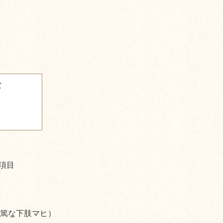
な
。
項目
篤な下肢マヒ）