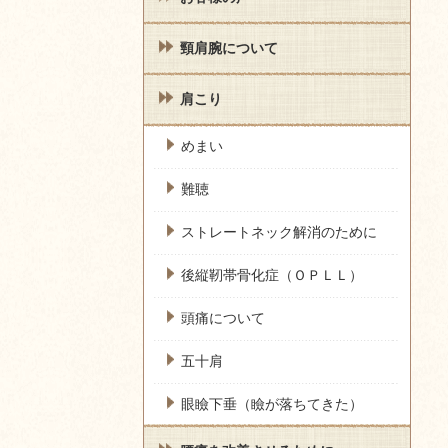
頸肩腕について
肩こり
めまい
難聴
ストレートネック解消のために
後縦靭帯骨化症（ＯＰＬＬ）
頭痛について
五十肩
眼瞼下垂（瞼が落ちてきた）