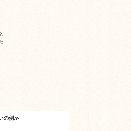
と、
を
いの例≫