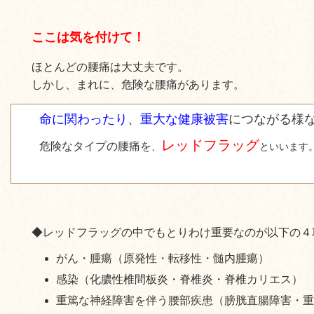
ここは気を付けて！
ほとんどの腰痛は大丈夫です。
しかし、まれに、危険な腰痛があります。
命に関わったり
、
重大な健康被害
につながる様
レッドフラッグ
危険なタイプの腰痛を
、
といいます
◆レッドフラッグの中でもとりわけ重要なのが以下の４
がん・腫瘍（原発性・転移性・髄内腫瘍）
感染（化膿性椎間板炎・脊椎炎・脊椎カリエス）
重篤な神経障害を伴う腰部疾患（膀胱直腸障害・重