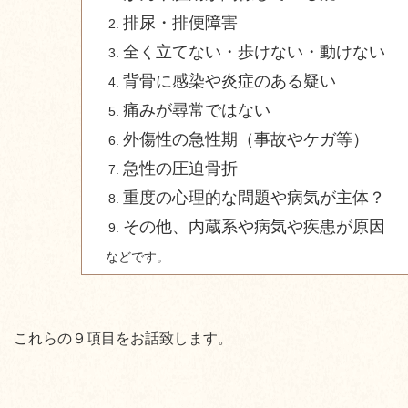
排尿・排便障害
全く立てない・
歩けない・動けない
背骨に感染や炎症のある疑い
痛みが尋常ではない
外傷性の急性期
（事故やケガ等）
急性の圧迫骨折
重度の心理的
な問題や病気が主体？
その他、
内蔵系
や病気や疾患が原因
などです。
これらの９項目をお話致します。