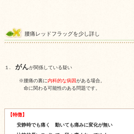
腰痛レッドフラッグを少し詳し
がん
１.
が関係している疑い
※腰痛の裏に
内科的な病因
がある場合。
命に関わる可能性のある
問題です。
【
特徴
】
安静時でも痛く 動いても痛みに変化が無い